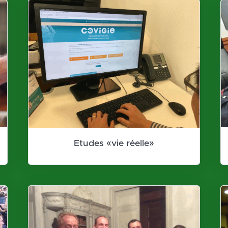
Etudes «vie réelle»