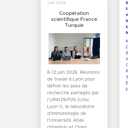
Juin 2026
Juin 2026
Improv
to enha
Coopération
51è Journé
vaccina
scientifique France
Nationales d'Et
insight
Turquie
l'Associati
survey 
nationale d
health 
puéricultric
Mosnier
diplômées d’
Duhot D
(ANPDE)
Boisnaul
Wilcke 
Cohen J
R.
8-12 juin 2026. Réunions
30ème
de travail à Lyon pour
Europe, 
définir les axes de
juillet 
recherche partagés par
l'UR4129/P2S (Univ.
Lyon 1), le laboratoire
d'immunologie de
l'Université Atlas
(Istanbul) et Open