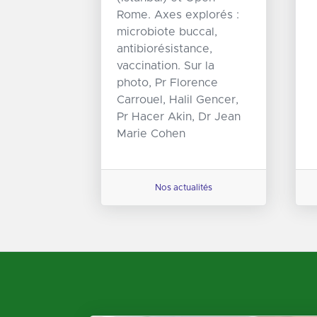
10 juin 2026.
Rome. Axes explorés :
Participation de l
microbiote buccal,
directrice scienti
antibiorésistance,
d'Open Rome à la
vaccination. Sur la
ronde "VACCINAT
photo, Pr Florence
Réglementation e
Carrouel, Halil Gencer,
perspectives pour
Pr Hacer Akin, Dr Jean
puéricultrice
Marie Cohen
Nos actualités