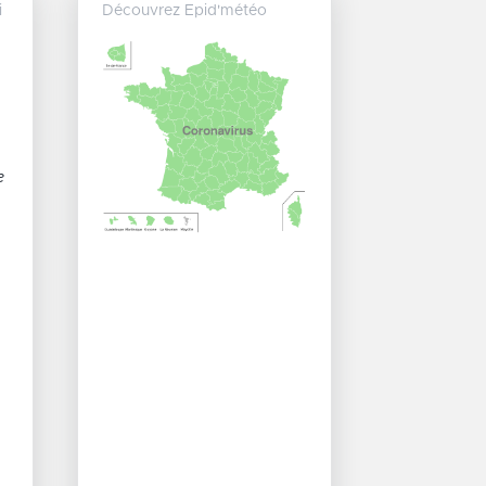
i
Découvrez Epid'météo
e