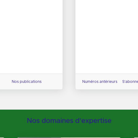
a
fique
 table
ION.
t
 la
Nos publications
Numéros antérieurs
S'abonn
Nos domaines d’expertise