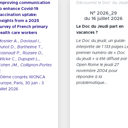
ing communication
Acceptabilité vaccinale :
Découvrez le Doc' du Jeud
nce Covid-19
regards croisés entre
es
N° 2026_29
tion uptake:
patients et professionnels
du 16 juillet 2026
ude de
s from a 2025
de santé
on
Le Doc du Jeudi part en
of French primary
Mosnier A.
es
vacances ?
care workers
7es journées Vieillissement
es
Le Doc du jeudi, un guide-
 A., Daviaud I.,
& Maintien de l'Autonomie
Etat
interprète de 1 133 pages L
., Barthelme T.,
(JVMA), Tours, 1 avril 2026
premier numéro de « Doc
t P., Rozaire O.,
du jeudi » a été diffusé par
C., Dupupet L.,
Open Rome le jeudi 27
M., Collignon-Portes
novembre 2004 pour
répondre à la
 congrès WONCA
problématique...
Paris, 30 juin - 3
2026