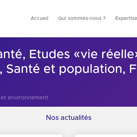
Accueil
Qui sommes-nous ?
Expertis
nté, Etudes «vie réelle
, Santé et population, 
e
é et environnement
Nos actualités