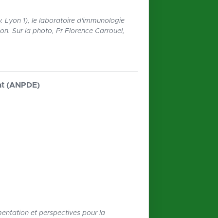
. Lyon 1), le laboratoire d'immunologie
on. Sur la photo, Pr Florence Carrouel,
tat (ANPDE)
entation et perspectives pour la