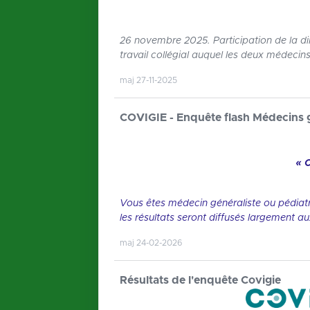
26 novembre 2025. Participation de la dir
travail collégial auquel les deux médeci
maj 27-11-2025
COVIGIE - Enquête flash Médecins g
« 
Vous êtes médecin généraliste ou pédiat
les résultats seront diffusés largement a
maj 24-02-2026
Résultats de l'enquête Covigie