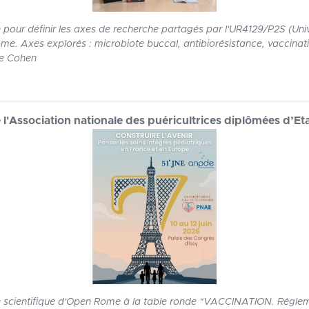
n pour définir les axes de recherche partagés par l'UR4129/P2S (Univ
Rome. Axes explorés : microbiote buccal, antibiorésistance, vaccinati
ie Cohen
 l'Association nationale des puéricultrices diplômées d’E
rice scientifique d'Open Rome à la table ronde "VACCINATION. Réglem