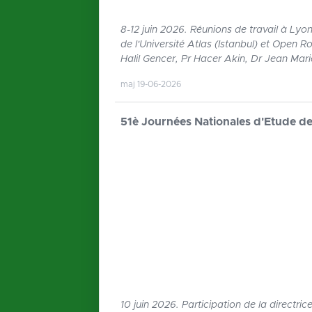
8-12 juin 2026. Réunions de travail à Lyo
de l'Université Atlas (Istanbul) et Open 
Halil Gencer, Pr Hacer Akin, Dr Jean Mar
maj 19-06-2026
51è Journées Nationales d'Etude de
10 juin 2026. Participation de la direct