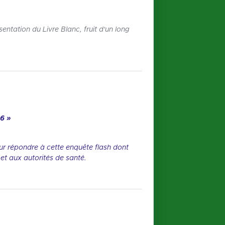
ntation du Livre Blanc, fruit d'un long
6 »
r répondre à cette enquête flash dont
et aux autorités de santé.